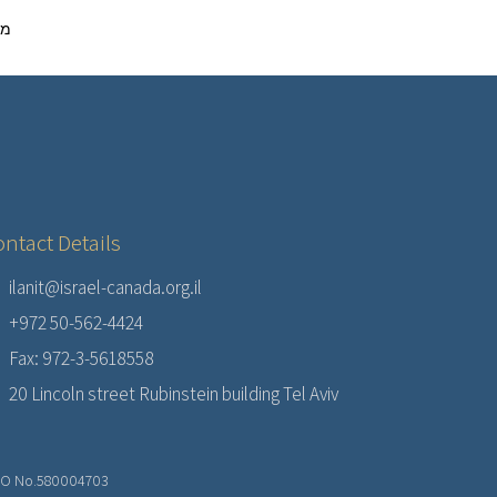
מגז
ntact Details
ilanit@israel-canada.org.il
+972 50-562-4424
Fax: 972-3-5618558
20 Lincoln street Rubinstein building Tel Aviv
O No.580004703