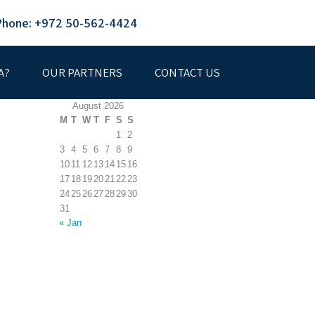
Phone: +972 50-562-4424
A?
OUR PARTNERS
CONTACT US
August 2026
M
T
W
T
F
S
S
1
2
3
4
5
6
7
8
9
10
11
12
13
14
15
16
17
18
19
20
21
22
23
24
25
26
27
28
29
30
31
« Jan