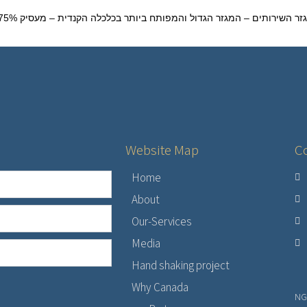
ר השירותים – המגזר הגדול והמפותח ביותר בכלכלה הקנדית – מעסיק 75% מכוח העבודה ותורם שני שלישים מהתוצר. פיננסים, ביטוח
Website Map
Co
Home
About
Our-Services
Media
Hand shaking project
Why Canada
NG